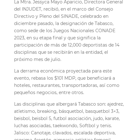
La Mtra. Jessyca Mayo Aparicio, Directora General
del INJUDET, recibi
ó
, en el marco del Consejo
Directivo y Pleno del SINADE, celebrado en
diciembre pasado, la designaci
ó
n de Tabasco,
como sede de los Juegos Nacionales CONADE
2023, en su etapa final y que significa la
participaci
ó
n de m
á
s de 12,000 deportistas de 14
disciplinas que se recibir
á
n en la entidad, el
pr
ó
ximo mes de julio.
La derrama econ
ó
mica proyectada para este
evento, rebasa los $101 MDP, que beneficiar
á
a
hoteles, restaurantes, transportadoras, as
í
como
peque
ñ
os negocios, entre otros.
Las disciplinas que albergar
á
Tabasco son: ajedrez,
atletismo, breaking, b
á
squetbol, basquetbol 3×3,
beisbol, beisbol 5, futbol asociaci
ó
n, judo, karate,
luchas asociadas, taekwondo, Softbol y tenis.
Jalisco: Canotaje, clavados, escalada deportiva,
esgrima, front
ó
n, gimnasia art
í
stica femenil,