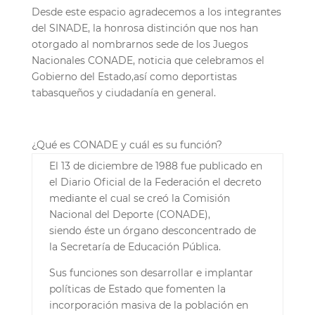
Desde este espacio agradecemos a los integrantes
del SINADE, la honrosa distinci
ó
n que nos han
otorgado al nombrarnos sede de los Juegos
Nacionales CONADE, noticia que celebramos el
Gobierno del Estado,as
í
como deportistas
tabasque
ñ
os y ciudadan
í
a en general.
¿
Qu
é
es CONADE y cu
á
l es su funci
ó
n?
El 13 de diciembre de 1988 fue publicado en
el Diario Oficial de la Federaci
ó
n el decreto
mediante el cual se cre
ó
la Comisi
ó
n
Nacional del Deporte (CONADE),
siendo
é
ste un
ó
rgano desconcentrado de
la Secretar
í
a de Educaci
ó
n P
ú
blica.
Sus funciones son desarrollar e implantar
pol
í
ticas de Estado que fomenten la
incorporaci
ó
n masiva de la poblaci
ó
n en