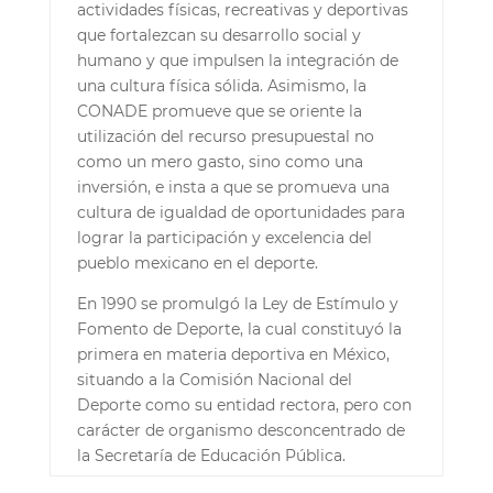
actividades f
í
sicas, recreativas y deportivas
que fortalezcan su desarrollo social y
humano y que impulsen la integraci
ó
n de
una cultura f
í
sica s
ó
lida. Asimismo, la
CONADE promueve que se oriente la
utilizaci
ó
n del recurso presupuestal no
como un mero gasto, sino como una
inversi
ó
n, e insta a que se promueva una
cultura de igualdad de oportunidades para
lograr la participaci
ó
n y excelencia del
pueblo mexicano en el deporte.
En 1990 se promulg
ó
la Ley de Est
í
mulo y
Fomento de Deporte, la cual constituy
ó
la
primera en materia deportiva en M
é
xico,
situando a la Comisi
ó
n Nacional del
Deporte como su entidad rectora, pero con
car
á
cter de organismo desconcentrado de
la Secretar
í
a de Educaci
ó
n P
ú
blica.