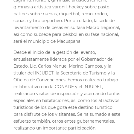
gimnasia art
í
stica varonil, hockey sobre pasto,
patines sobre ruedas, r
á
quetbol, remo, rodeo,
squash y tiro deportivo. Por otro lado, la sede de
levantamiento de pesas en su fase Macro Regional,
as
í
como subsede para b
é
isbol en su fase nacional,
ser
á
el municipio de Macuspana
Desde el inicio de la gesti
ó
n del evento,
entusiastamente liderada por el Gobernador del
Estado, Lic. Carlos Manuel Merino Campos, y la
titular del INJUDET, la Secretar
í
a de Turismo y la
Oficina de Convenciones, hemos realizado trabajo
colaborativo con la CONADE y el INJUDET,
realizando visitas de inspecci
ó
n y acercando tarifas
especiales en habitaciones, as
í
como los atractivos
tur
í
sticos de los que goza este destino tur
í
stico
para disfrute de los visitantes. Se ha sumado a este
esfuerzo tambi
é
n, otros entes gubernamentales,
realizando un importante participaci
ó
n.