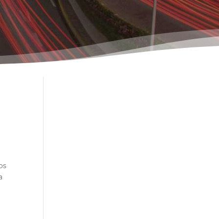
os
a
s