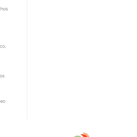
chos
co,
nos
reo