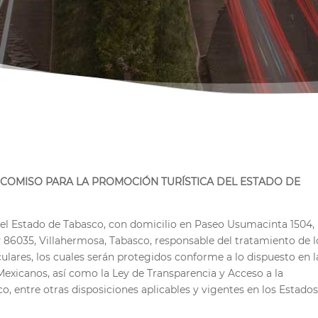
EICOMISO PARA LA PROMOCIÓN TURÍSTICA DEL ESTADO DE
del Estado de Tabasco, con domicilio en Paseo Usumacinta 1504,
.P 86035, Villahermosa, Tabasco, responsable del tratamiento de l
ulares, los cuales serán protegidos conforme a lo dispuesto en l
Mexicanos, así como la Ley de Transparencia y Acceso a la
o, entre otras disposiciones aplicables y vigentes en los Estado