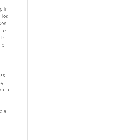
plir
 los
dos
tre
de
 el
das
o,
ra la
o a
a