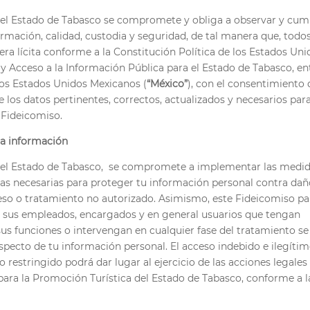
del Estado de Tabasco se compromete y obliga a observar y cum
formación, calidad, custodia y seguridad, de tal manera que, todos
ra lícita conforme a la Constitución Política de los Estados Uni
y Acceso a la Información Pública para el Estado de Tabasco, en
 los Estados Unidos Mexicanos (
“México”
), con el consentimiento 
e los datos pertinentes, correctos, actualizados y necesarios para
 Fideicomiso.
la información
 del Estado de Tabasco, se compromete a implementar las medi
icas necesarias para proteger tu información personal contra dañ
cceso o tratamiento no autorizado. Asimismo, este Fideicomiso pa
y sus empleados, encargados y en general usuarios que tengan
 sus funciones o intervengan en cualquier fase del tratamiento se
ecto de tu información personal. El acceso indebido e ilegítim
o restringido podrá dar lugar al ejercicio de las acciones legales
para la Promoción Turística del Estado de Tabasco, conforme a l