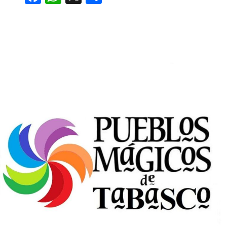
a
h
o
c
at
m
e
s
p
b
A
ar
o
p
ti
o
p
r
k