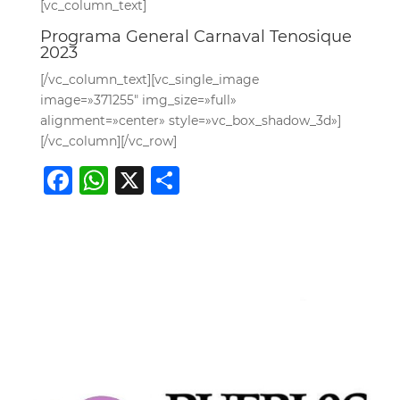
[vc_column_text]
Programa General Carnaval Tenosique
2023
[/vc_column_text][vc_single_image
image=»371255″ img_size=»full»
alignment=»center» style=»vc_box_shadow_3d»]
[/vc_column][/vc_row]
F
W
X
C
a
h
o
c
at
m
e
s
p
b
A
ar
o
p
ti
o
p
r
k