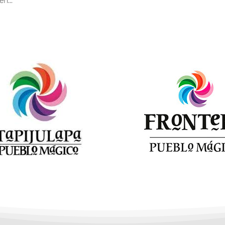
en...