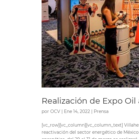
Realización de Expo Oil
por
OCV
|
Ene 14, 2022
|
Prensa
[vc_row][vc_column][vc_column_text] Villaher
reactivación del sector energético de Méxi