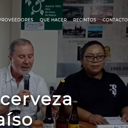
PROVEEDORES
QUE HACER
RECINTOS
CONTACTO
 cerveza
aíso