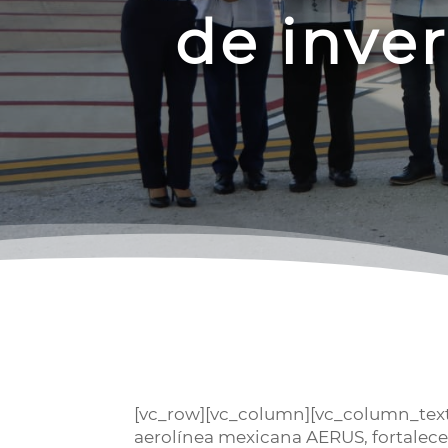
de inve
[vc_row][vc_column][vc_column_text]
aerolínea mexicana AERUS, fortalece