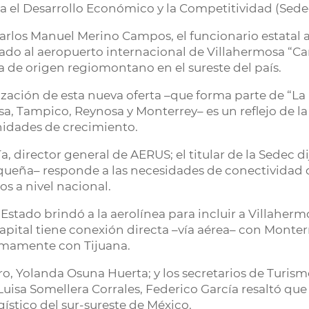
ra el Desarrollo Económico y la Competitividad (Sedec
rlos Manuel Merino Campos, el funcionario estatal at
do al aeropuerto internacional de Villahermosa “Car
 de origen regiomontano en el sureste del país.
lización de esta nueva oferta –que forma parte de “La
a, Tampico, Reynosa y Monterrey– es un reflejo de la
unidades de crecimiento.
 director general de AERUS; el titular de la Sedec d
asqueña– responde a las necesidades de conectividad d
os a nivel nacional.
Estado brindó a la aerolínea para incluir a Villaher
capital tiene conexión directa –vía aérea– con Monter
ximamente con Tijuana.
ro, Yolanda Osuna Huerta; y los secretarios de Turism
Luisa Somellera Corrales, Federico García resaltó que
stico del sur-sureste de México.