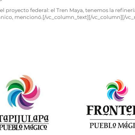
l proyecto federal: el Tren Maya, tenemos la refine
eánico, mencionó.[/vc_column_text][/vc_column][/vc_
r