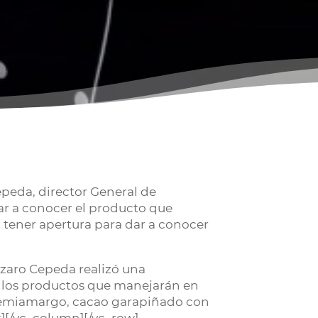
peda, director General de
dar a conocer el producto que
 tener apertura para dar a conocer
Lázaro Cepeda realizó una
e los productos que manejarán en
 semiamargo, cacao garapiñado con