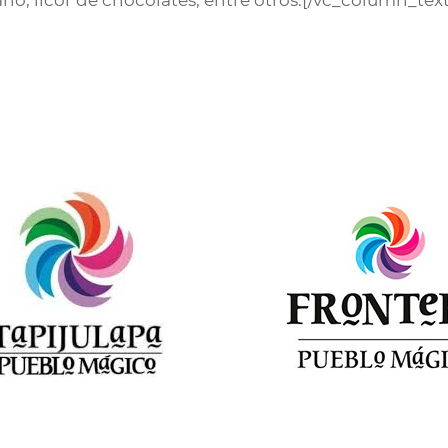
o, licor de chocolates, entre otros.[/vc_column_tex
r