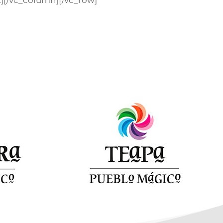
t][/vc_column][/vc_row]