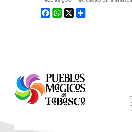
mezclas gourmet, cacao piña arándan
Facebook
WhatsApp
X
Comparti