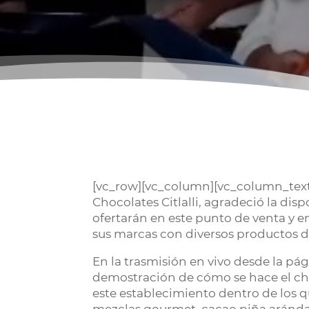
[vc_row][vc_column][vc_column_text
Chocolates Citlalli, agradeció la dis
ofertarán en este punto de venta y 
sus marcas con diversos productos de
En la trasmisión en vivo desde la pá
demostración de cómo se hace el ch
este establecimiento dentro de los 