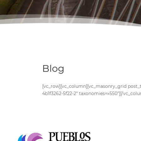
Blog
[vc_row][vc_column][vc_masonry_grid post_
4b1f3262-5f22-2″ taxonomies=»550″][/vc_colu