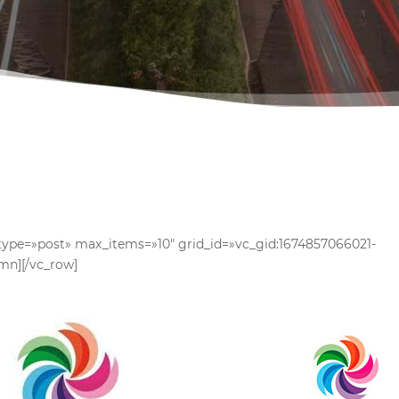
type=»post» max_items=»10″ grid_id=»vc_gid:1674857066021-
mn][/vc_row]