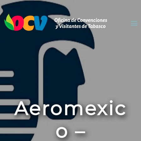
Aeromexic
o –